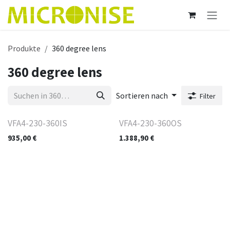
Zum Inhalt springen
Produkte
360 degree lens
360 degree lens
Sortieren nach
Filter
VFA4-230-360IS
VFA4-230-360OS
935,00
€
1.388,90
€