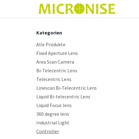
Zum Inhalt springen
Shop
Kategorien
Alle Produkte
Fixed Aperture Lens
Area Scan Camera
Bi-Telecentric Lens
Telecentric Lens
Linescan Bi-Telecentric Lens
Liquid Bi-telecentric Lens
Liquid Focus lens
360 degree lens
Industrial Light
Controller