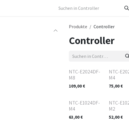
Kontakt
Produkte
Controller
Controller
NTC-E2024DF-
NTC-E20
M8
M4
109,00
€
75,00
€
NTC-E1024DF-
NTC-E10
M4
M2
63,00
€
52,00
€